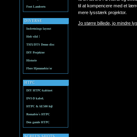
til at kompencere med et lærr
Foot Lamberts
mere lysstærk projektor.
DIVERSE
Jo større billede, jo mindre lys
Indretnings layout
Helt vild !
THX/DTS Demo disc
DIY Projekter
Historie
Flere Hjemmebio´er
HTPC
DIY HTPC-kabinet
DVI-D kabel.
HTPC & AE500 fejl
Romabio´s HTPC
Den gamle HTPC
SCREEN SHOTS