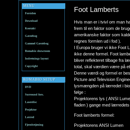
MENU
Foot Lamberts
Forsiden
Download
Hvis man er i tvivl om man ha
frem til en faktor som de bru
Kontakt
amerikanske faktor som kalde
Gæstebog
regnes formlen ud i fod ).
Gammel Gæstebog
I Europa bruger vi ikke Foot
Romabio showroom
ikke denne formel. Foot lambe
Indretnings layout
bliver reflekteret tilbage fra
total, skal værdien være på 
Copyright
Denne værdi og formel er be
Picture and Television Enginee
ROMABIO SETUP
lysmængden på lærredet i bio
DVD
følge :
Surround fors.
Projektorens lys ( ANSI Lumen 
Laserdisc
fladen ) gange med lærredets 
Projektor
Foot lamberts formel:
Lærred
Projektorens ANSI Lumen
Fjernbetjening