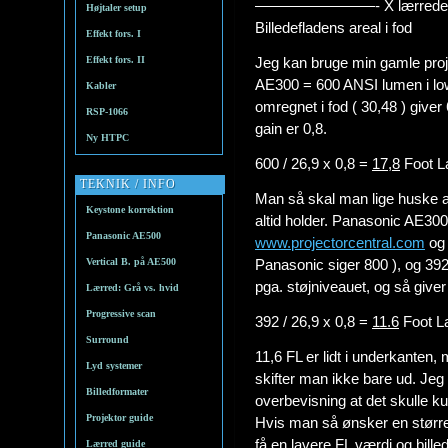
————————- X lærredets g
Højtaler setup
Billedefladens areal i fod
Effekt fors. I
Effekt fors. II
Jeg kan bruge min gamle pro
AE300 = 600 ANSI lumen i l
Kabler
omregnet i fod ( 30,48 ) giver 
RSP-1066
gain er 0,8.
Ny HTPC
600 / 26,9 x 0,8 =
17,8
Foot L
TEKNIK / INFO
Man så skal man lige huske a
Keystone korrektion
altid holder. Panasonic AE30
Panasonic AE500
www.projectorcentral.com
og 
Vertical B. på AE500
Panasonic siger 800 ), og 392
pga. støjniveauet, og så giver
Lærred: Grå vs. hvid
Progressive scan
392 / 26,9 x 0,8 =
11.6
Foot L
Surround
11,6 FL er lidt i underkanten, 
Lyd systemer
skifter man ikke bare ud. Jeg 
Billedformater
overbevisning at det skulle ku
Projektor guide
Hvis man så ønsker en større 
få en lavere FL værdi og bille
Lærred guide