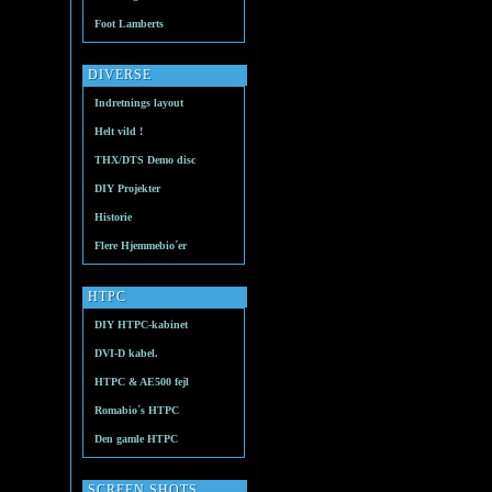
Foot Lamberts
DIVERSE
Indretnings layout
Helt vild !
THX/DTS Demo disc
DIY Projekter
Historie
Flere Hjemmebio´er
HTPC
DIY HTPC-kabinet
DVI-D kabel.
HTPC & AE500 fejl
Romabio´s HTPC
Den gamle HTPC
SCREEN SHOTS