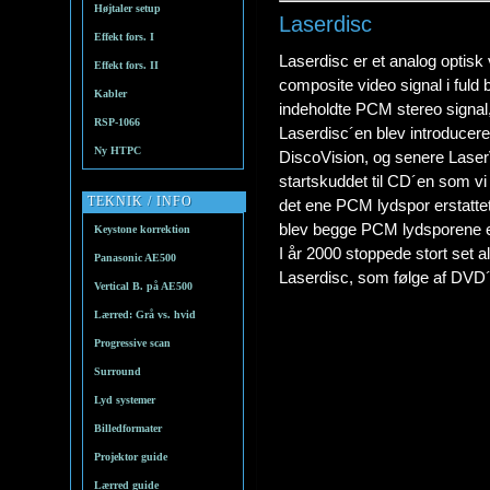
Højtaler setup
Laserdisc
Effekt fors. I
Laserdisc er et analog optisk
Effekt fors. II
composite video signal i ful
Kabler
indeholdte PCM stereo signal
RSP-1066
Laserdisc´en blev introduceret
Ny HTPC
DiscoVision, og senere LaserV
startskuddet til CD´en som vi
TEKNIK / INFO
det ene PCM lydspor erstattet 
blev begge PCM lydsporene e
Keystone korrektion
I år 2000 stoppede stort set 
Panasonic AE500
Laserdisc, som følge af DVD´
Vertical B. på AE500
Lærred: Grå vs. hvid
Progressive scan
Surround
Lyd systemer
Billedformater
Projektor guide
Lærred guide