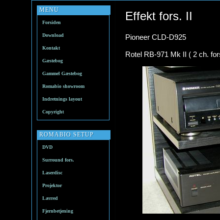
MENU
Effekt fors. II
Forsiden
Download
Pioneer CLD-D925
Kontakt
Rotel RB-971 Mk II ( 2 ch. fors
Gæstebog
Gammel Gæstebog
Romabio showroom
Indretnings layout
Copyright
ROMABIO SETUP
DVD
Surround fors.
Laserdisc
Projektor
Lærred
Fjernbetjening