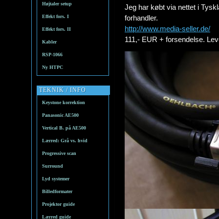
Højtaler setup
Jeg har købt via nettet i Tysk
Effekt fors. I
forhandler.
http://www.media-seller.de/
Effekt fors. II
111,- EUR + forsendelse. Le
Kabler
RSP-1066
Ny HTPC
TEKNIK / INFO
Keystone korrektion
Panasonic AE500
Vertical B. på AE500
Lærred: Grå vs. hvid
Progressive scan
Surround
Lyd systemer
Billedformater
Projektor guide
Lærred guide