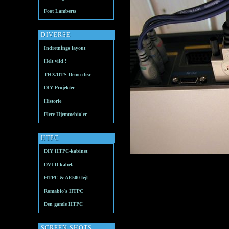
Foot Lamberts
DIVERSE
Indretnings layout
Helt vild !
THX/DTS Demo disc
DIY Projekter
Historie
Flere Hjemmebio´er
HTPC
DIY HTPC-kabinet
DVI-D kabel.
HTPC & AE500 fejl
Romabio´s HTPC
Den gamle HTPC
SCREEN SHOTS