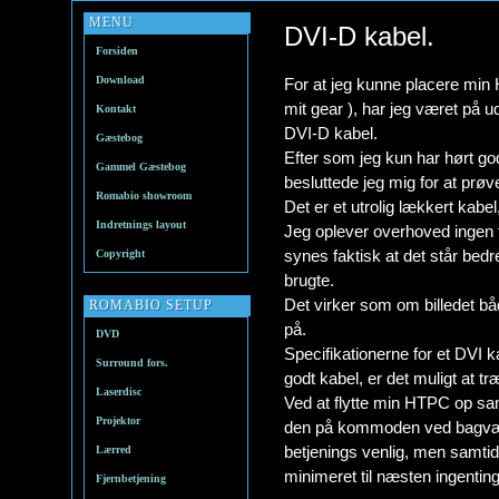
MENU
DVI-D kabel.
Forsiden
Download
For at jeg kunne placere mi
mit gear ), har jeg været på ud
Kontakt
DVI-D kabel.
Gæstebog
Efter som jeg kun har hørt g
Gammel Gæstebog
besluttede jeg mig for at prøv
Romabio showroom
Det er et utrolig lækkert kabe
Indretnings layout
Jeg oplever overhoved ingen fl
synes faktisk at det står bedr
Copyright
brugte.
Det virker som om billedet båd
ROMABIO SETUP
på.
DVD
Specifikationerne for et DVI
Surround fors.
godt kabel, er det muligt at tr
Laserdisc
Ved at flytte min HTPC op sa
Projektor
den på kommoden ved bagvæg
betjenings venlig, men samtidi
Lærred
minimeret til næsten ingenting
Fjernbetjening