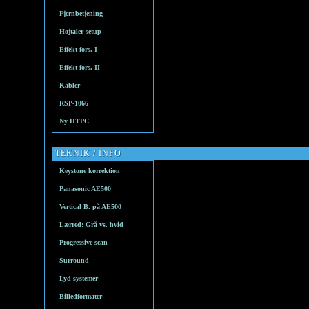
Fjernbetjening
Højtaler setup
Effekt fors. I
Effekt fors. II
Kabler
RSP-1066
Ny HTPC
TEKNIK / INFO
Keystone korrektion
Panasonic AE500
Vertical B. på AE500
Lærred: Grå vs. hvid
Progressive scan
Surround
Lyd systemer
Billedformater