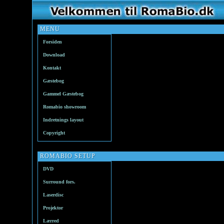
MENU
Forsiden
Download
Kontakt
Gæstebog
Gammel Gæstebog
Romabio showroom
Indretnings layout
Copyright
ROMABIO SETUP
DVD
Surround fors.
Laserdisc
Projektor
Lærred