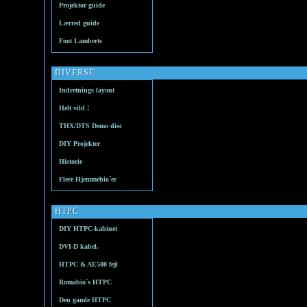
Projektor guide
Lærred guide
Foot Lamberts
DIVERSE
Indretnings layout
Helt vild !
THX/DTS Demo disc
DIY Projekter
Historie
Flere Hjemmebio´er
HTPC
DIY HTPC-kabinet
DVI-D kabel.
HTPC & AE500 fejl
Romabio´s HTPC
Den gamle HTPC