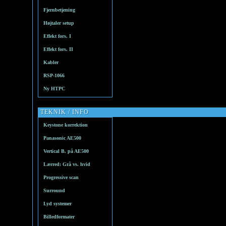
Fjernbetjening
Højtaler setup
Effekt fors. I
Effekt fors. II
Kabler
RSP-1066
Ny HTPC
TEKNIK / INFO
Keystone korrektion
Panasonic AE500
Vertical B. på AE500
Lærred: Grå vs. hvid
Progressive scan
Surround
Lyd systemer
Billedformater