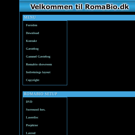
MENU
Forsiden
Download
Kontakt
Gæstebog
Gammel Gæstebog
Romabio showroom
Indretnings layout
Copyright
ROMABIO SETUP
DVD
Surround fors.
Laserdisc
Projektor
Lærred