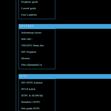
Projektor guide
Lærred guide
Foot Lamberts
DIVERSE
Indretnings layout
Helt vild !
THX/DTS Demo disc
DIY Projekter
Historie
Flere Hjemmebio´er
HTPC
DIY HTPC-kabinet
DVI-D kabel.
HTPC & AE500 fejl
Romabio´s HTPC
Den gamle HTPC